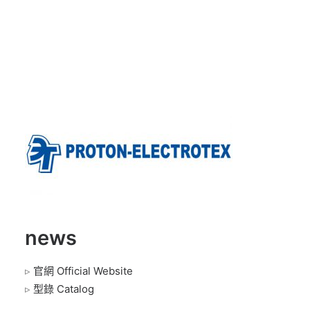
news
▹
官網 Official Website
▹
型錄 Catalog