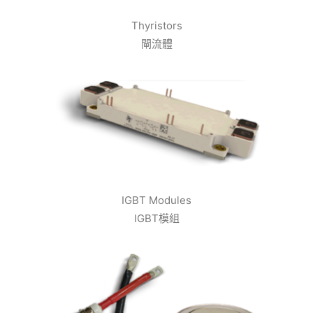
Thyristors
閘流體
IGBT Modules
IGBT模組