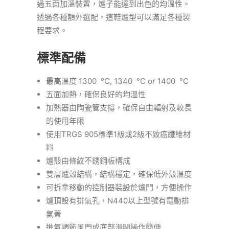
過五面加溫裝置，爐子能達到出色的均溫性。
透過各種額外選配，這鞋爐型可以滿足各種製
程要求。
標準配備
最高溫度 1300 °C, 1340 °C or 1400 °C
五面加熱，確保良好的均溫性
加熱器由陶瓷管支撐，確保自由輻射及較長
的使用年限
使用TRGS 905標準1級或2級不致癌纖維材
料
爐殼由條紋不銹鋼板構成
雙層爐殼結構，結構穩定，確保低外殼溫度
可拆拿移動的控制器裝設於爐門，方便操作
爐頂設有排氣孔，N440以上型號有電動排
氣蓋
進氣調節風門或底部滑閥操作簡便