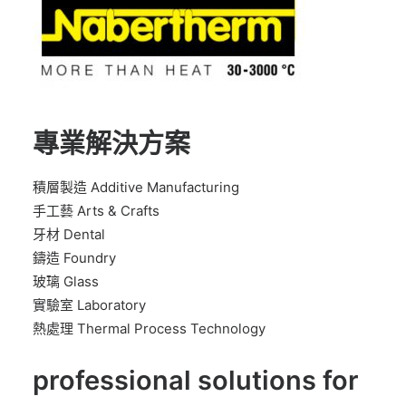
專業解決方案
積層製造 Additive Manufacturing
手工藝 Arts & Crafts
牙材 Dental
鑄造 Foundry
玻璃 Glass
實驗室 Laboratory
熱處理 Thermal Process Technology
professional solutions for