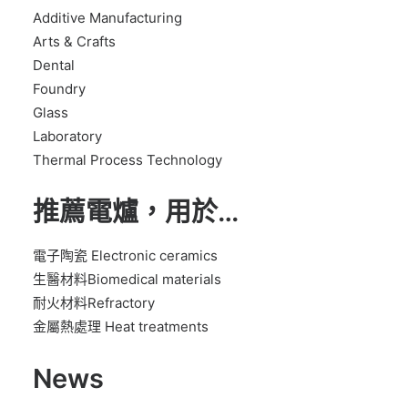
Additive Manufacturing
Arts & Crafts
Dental
Foundry
Glass
Laboratory
Thermal Process Technology
推薦電爐，用於…
電子陶瓷 Electronic ceramics
生醫材料Biomedical materials
耐火材料Refractory
金屬熱處理 Heat treatments
News