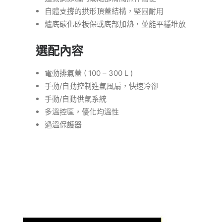
自體支撐的拱形頂蓋結構，堅固耐用
爐底碳化矽板保或底部加熱，並能平穩堆放
選配內容
電動排氣蓋 ( 100 – 300 L )
手動/自動控制進氣風扇，快速冷卻
手動/自動供氣系統
多溫控區，優化均溫性
過溫保護器