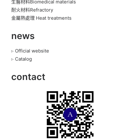
生醫材料Biomedical materials
耐火材料Refractory
金屬熱處理 Heat treatments
news
▹
Official website
▹
Catalog
contact